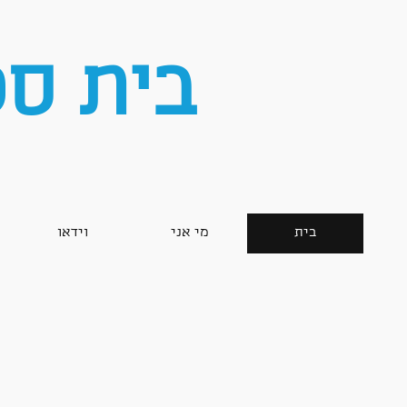
בית ספ
בית
מי אני
וידאו