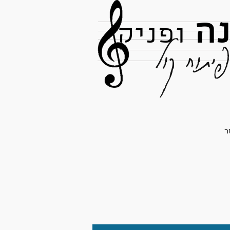
נה
ופניק
יתוח קול
ר